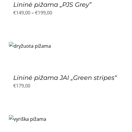
Lininė pižama „PJS Grey”
Price
€
149,00
–
€
199,00
range:
€149,00
through
€199,00
Lininė pižama JAI „Green stripes“
€
179,00