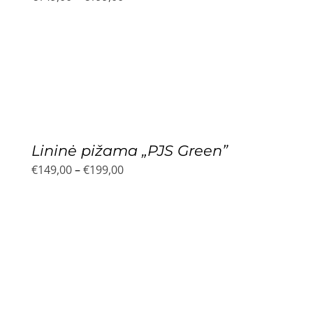
range:
€149,00
through
€199,00
Lininė pižama „PJS Green”
Price
€
149,00
–
€
199,00
range:
€149,00
through
€199,00