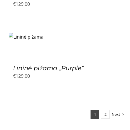
€
129,00
Lininė pižama „Purple“
€
129,00
1
2
Next