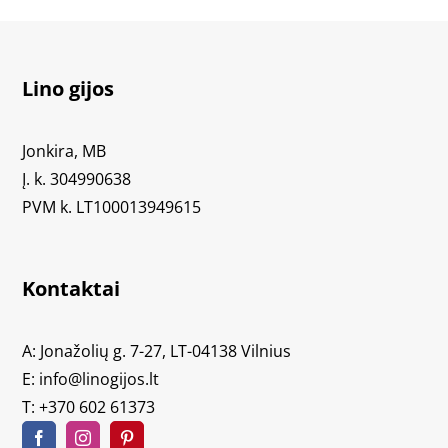
Lino gijos
Jonkira, MB
Į. k. 304990638
PVM k. LT100013949615
Kontaktai
A: Jonažolių g. 7-27, LT-04138 Vilnius
E:
info@linogijos.lt
T:
+370 602 61373