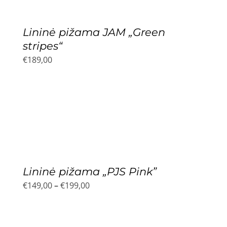
Lininė pižama JAM „Green
stripes“
€
189,00
Lininė pižama „PJS Pink”
Price
€
149,00
–
€
199,00
range:
€149,00