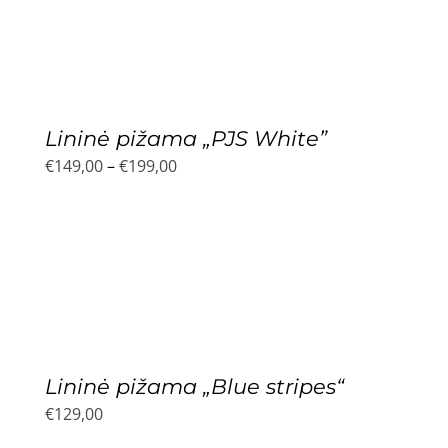
through
€199,00
Lininė pižama „PJS White”
Price
€
149,00
–
€
199,00
range:
€149,00
through
€199,00
Lininė pižama „Blue stripes“
€
129,00