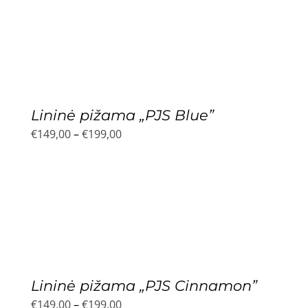
Rūbai
Mus rekomenduoja
Dovanų idėjos
Lininė pižama „PJS Blue”
Price
€
149,00
–
€
199,00
range:
Akcijos!
€149,00
through
€199,00
Lininė pižama „PJS Cinnamon”
Price
€
149,00
–
€
199,00