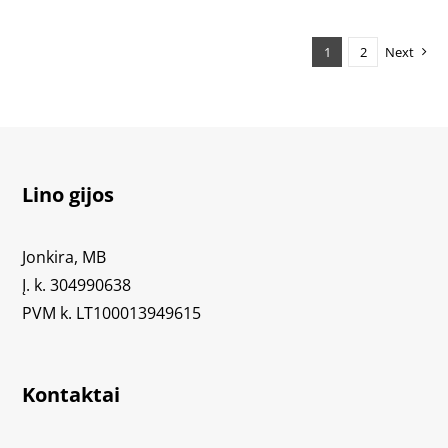
1
2
Next
Lino gijos
Jonkira, MB
Į. k. 304990638
PVM k. LT100013949615
Kontaktai