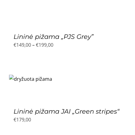
€199,00
Lininė pižama „PJS Grey”
Price
€
149,00
–
€
199,00
range:
€149,00
through
€199,00
Lininė pižama JAI „Green stripes“
€
179,00