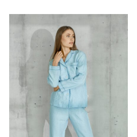
Rūbai
Mus rekomenduoja
Dovanų idėjos
Akcijos!