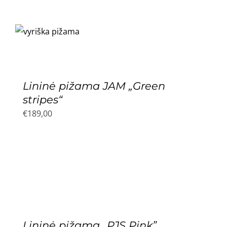
Lininė pižama JAM „Green
stripes“
€
189,00
Lininė pižama „PJS Pink”