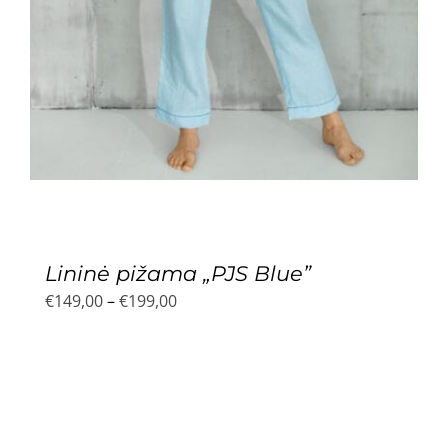
Lininė pižama „PJS Blue”
Price
€
149,00
–
€
199,00
range:
€149,00
through
€199,00