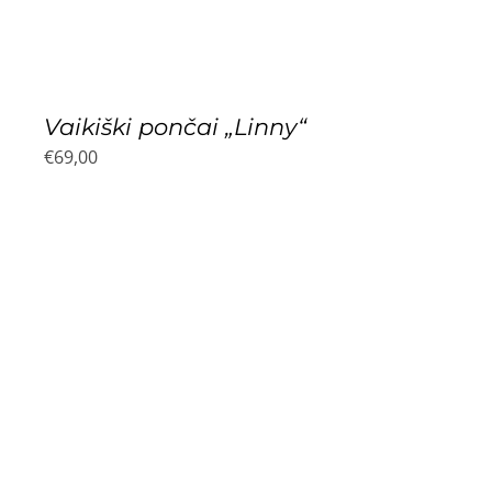
Vaikiški pončai „Linny“
€
69,00