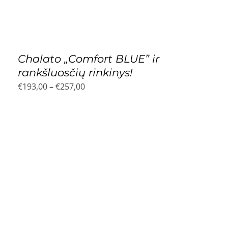
Chalato „Comfort BLUE” ir
rankšluosčių rinkinys!
Price
€
193,00
–
€
257,00
range:
€193,00
through
€257,00