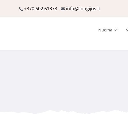
Skip
+370 602 61373
info@linogijos.lt
to
content
Nuoma
M