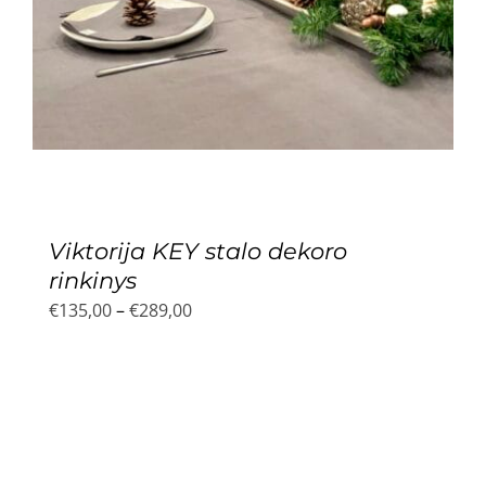
Viktorija KEY stalo dekoro
rinkinys
Price
€
135,00
–
€
289,00
range:
€135,00
through
€289,00