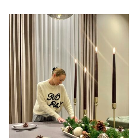
Rūbai
Mus rekomenduoja
Dovanų idėjos
Akcijos!