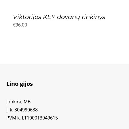
Viktorijos KEY dovanų rinkinys
€
96,00
Lino gijos
Jonkira, MB
Į. k. 304990638
PVM k. LT100013949615