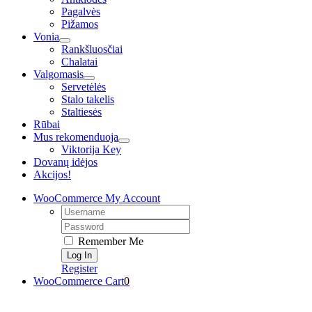
Pagalvės
Pižamos
Vonia
Rankšluosčiai
Chalatai
Valgomasis
Servetėlės
Stalo takelis
Staltiesės
Rūbai
Mus rekomenduoja
Viktorija Key
Dovanų idėjos
Akcijos!
WooCommerce My Account
Username:
Password:
Remember Me
Register
WooCommerce Cart
0