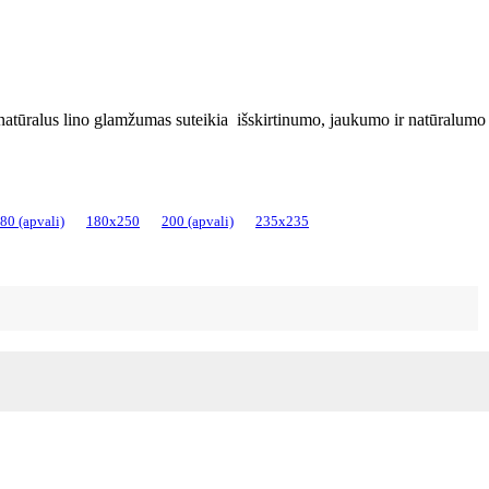
 o natūralus lino glamžumas suteikia išskirtinumo, jaukumo ir natūralumo
80 (apvali)
180x250
200 (apvali)
235x235