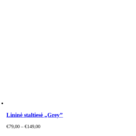
Lininė staltiesė „Grey”
Price
€
79,00
–
€
149,00
range: