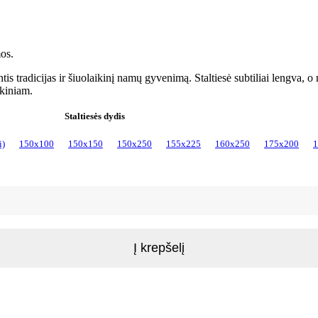
mos.
tis tradicijas ir šiuolaikinį namų gyvenimą. Staltiesė subtiliai lengva,
ikiniam.
Staltiesės dydis
i)
150x100
150x150
150x250
155x225
160x250
175x200
1
Į krepšelį