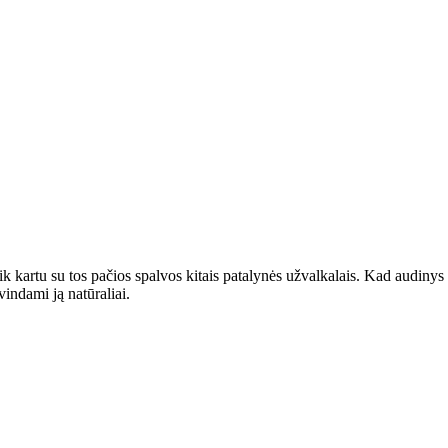
ik kartu su tos pačios spalvos kitais patalynės užvalkalais. Kad audinys
indami ją natūraliai.