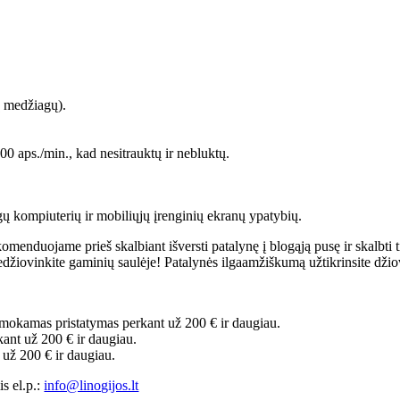
 medžiagų).
0 aps./min., kad nesitrauktų ir nebluktų.
ų kompiuterių ir mobiliųjų įrenginių ekranų ypatybių.
enduojame prieš skalbiant išversti patalynę į blogąją pusę ir skalbti t
džiovinkite gaminių saulėje! Patalynės ilgaamžiškumą užtikrinsite džiov
okamas pristatymas perkant už 200 € ir daugiau.
nt už 200 € ir daugiau.
už 200 € ir daugiau.
s el.p.:
info@linogijos.lt