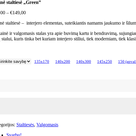
nė staltiesė „Green”
Price
,00
–
€
149,00
range:
nė staltiesė – interjero elementas, suteikiantis namams jaukumo ir šilu
€79,00
through
ainė ir valgomasis stalas yra apie buvimą kartu ir bendravimą, sujungian
€149,00
 stalui, kuris tinka bet kuriam interjero stiliui, tiek moderniam, tiek klas
135x170
140x200
140x300
145x250
150 (apval
dukto
is:
nė
iesė
een"
gorijos:
Staltiesės
,
Valgomasis
Svarbu!