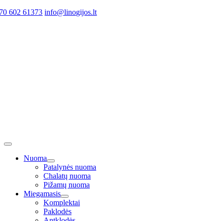
Skip
70 602 61373
info@linogijos.lt
to
content
Toggle
Navigation
Nuoma
Patalynės nuoma
Chalatų nuoma
Pižamų nuoma
Miegamasis
Komplektai
Paklodės
Antklodės