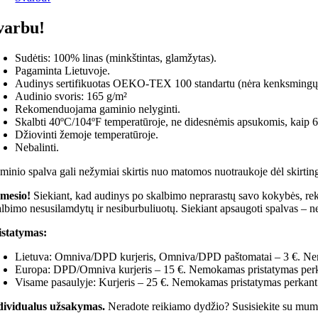
varbu!
Sudėtis: 100% linas (minkštintas, glamžytas).
Pagaminta Lietuvoje.
Audinys sertifikuotas OEKO-TEX 100 standartu (nėra kenksmingų
Audinio svoris: 165 g/m²
Rekomenduojama gaminio nelyginti.
Skalbti 40ºC/104ºF temperatūroje, ne didesnėmis apsukomis, kaip 60
Džiovinti žemoje temperatūroje.
Nebalinti.
minio spalva gali nežymiai skirtis nuo matomos nuotraukoje dėl skirting
mesio!
Siekiant, kad audinys po skalbimo neprarastų savo kokybės, rekom
albimo nesusilamdytų ir nesiburbuliuotų. Siekiant apsaugoti spalvas – ne
istatymas:
Lietuva: Omniva/DPD kurjeris, Omniva/DPD paštomatai – 3 €. Nem
Europa: DPD/Omniva kurjeris – 15 €. Nemokamas pristatymas perka
Visame pasaulyje: Kurjeris – 25 €. Nemokamas pristatymas perkant 
dividualus užsakymas.
Neradote reikiamo dydžio? Susisiekite su mumi