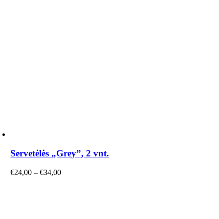
Servetėlės „Grey”, 2 vnt.
Price
€
24,00
–
€
34,00
range:
€24,00
through
€34,00