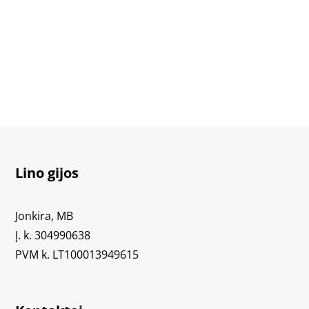
Lino gijos
Jonkira, MB
Į. k. 304990638
PVM k. LT100013949615