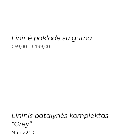
€299,00
Lininė paklodė su guma
Price
€
69,00
–
€
199,00
range:
€69,00
through
€199,00
Lininis patalynės komplektas
“Grey”
Nuo 221 €