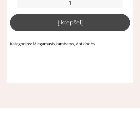
produkto
kiekis:
Į krepšelį
Lininė
antklodė
"Dusty
Kategorijos:
Miegamasis kambarys
,
Antklodės
pink"