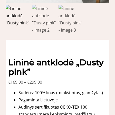
Lininė antklodė „Dusty
pink”
Price
€
169,00
–
€
299,00
range:
Sudėtis: 100% linas (minkštintas, glamžytas)
€169,00
through
Pagaminta Lietuvoje
€299,00
Audinys sertifikuotas OEKO-TEX 100
standartu (nėra kenksmingų medžiagų).