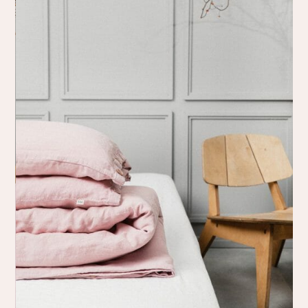
Rūbai
Mus rekomenduoja
Dovanų idėjos
Akcijos!