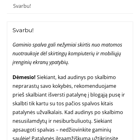
Svarbu!
Svarbu!
Gaminio spalva gali nežymiai skirtis nuo matomos
nuotraukoje dėl skirtingų kompiuterių ir mobiliųjų
įrenginių ekranų ypatybių.
Dėmesio!
Siekiant, kad audinys po skalbimo
neprarastų savo kokybės, rekomenduojame
prieš skalbiant išversti patalynę į blogąją pusę ir
skalbti tik kartu su tos pačios spalvos kitais
patalynės užvalkalais. Kad audinys po skalbimo
nesusilamdytų ir nesiburbuliuotų. Siekiant
apsaugoti spalvas – nedžiovinkite gaminių
saulėje! Patalynės ilgaamžiškumą užtikrinsite