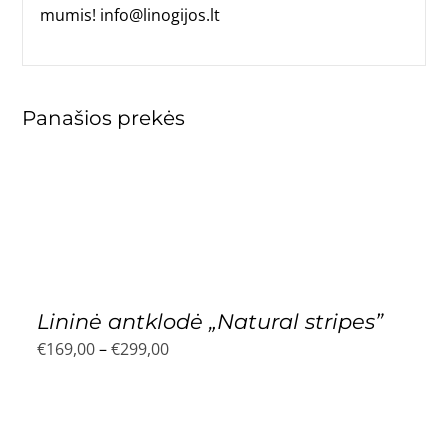
mumis!
info@linogijos.lt
Panašios prekės
Lininė antklodė „Natural stripes”
Price
€
169,00
–
€
299,00
range:
€169,00
through